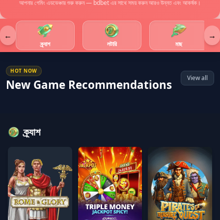
আপনার গেমিং এডভেঞ্চার শুরু করুন — bdbet এর সাথে সময় করুন আরও উন্নত এবং আকর্ষক।
07/08/2026 কা*** উত্তোলন সফল 10,000 BDT 🏦
07/08/2026 তাল*** বোনাস পেয়েছেন 1,700 BDT 🎉
07/08/2026 আখ*** রিবেট পেয়েছেন 1,600 BDT 💵
←
→
07/08/2026 মো*** জিতেছেন 29,500 BDT 🏆
ক্র্যাশ
লটারি
মাছ
07/08/2026 হাস*** বোনাস পেয়েছেন 2,500 BDT 🎉
07/08/2026 কাজ*** বোনাস পেয়েছেন 1,400 BDT 🎉
HOT NOW
07/08/2026 শে*** রিবেট পেয়েছেন 1,200 BDT 💵
View all
New Game Recommendations
07/08/2026 চৌধ*** জিতেছেন 7,500 BDT 🔥
Over The Moon
Might Of Ra
07/08/2026 রহমানআ*** উত্তোলন সফল 5,700 BDT ✅
07/08/2026 রহমানহোস*** জ্যাকপট জিতেছেন 49,000 BDT 💥
07/08/2026 ইস*** জিতেছেন 38,000 BDT 🏆
ক্র্যাশ
07/08/2026 রহমানম*** জ্যাকপট জিতেছেন 115,000 BDT 🎰
07/08/2026 হোসে*** উত্তোলন সফল 15,100 BDT 💸
07/08/2026 চৌধু*** বোনাস পেয়েছেন 2,500 BDT 🎁
07/08/2026 আখত*** বোনাস পেয়েছেন 1,550 BDT 🎁
07/08/2026 চৌধুর*** জিতেছেন 14,000 BDT 🔥
07/08/2026 রহমানহা*** জ্যাকপট জিতেছেন 150,000 BDT 🚀
07/08/2026 রহমানমো*** জ্যাকপট জিতেছেন 110,000 BDT 🎰
07/08/2026 আলম*** জ্যাকপট জিতেছেন 52,000 BDT 🎰