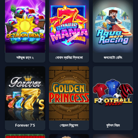
অষ্টভুজ রত্ন ২
বোনাস ম্যানিয়া প্লিনকো
জলমোটো রেসিং
Forever 7'S
গোল্ডেন প্রিন্সেস
ফুটবল নিয়ম