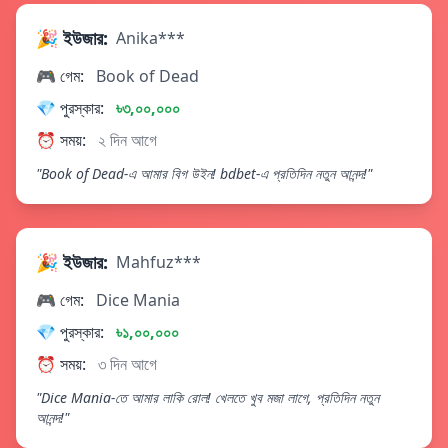
🎉 ইউজার:
Anika***
🎮 গেম:
Book of Dead
💎 পুরস্কার:
৳৩,০০,০০০
⏰ সময়:
২ দিন আগে
"Book of Dead-এ আমার বিগ উইন! bdbet-এ প্রতিদিন নতুন আনন্দ!"
🎉 ইউজার:
Mahfuz***
🎮 গেম:
Dice Mania
💎 পুরস্কার:
৳১,০০,০০০
⏰ সময়:
৩ দিন আগে
"Dice Mania-তে আমার লাকি রোল! খেলতে খুব মজা লাগে, প্রতিদিন নতুন
আনন্দ!"