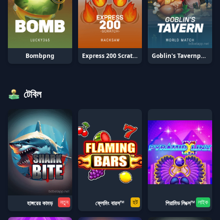
Bombpng
Express 200 Scratchpng
Goblin's Tavernpng
টেবিল
নতুন
হট
লাইক
হাঙ্গরের কামড়
ফ্লেমিং বারস™
পিরামিড লিংক্স™