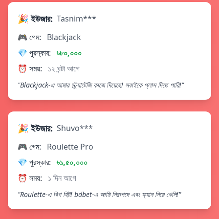
🎉 ইউজার:
Tasnim***
🎮 গেম:
Blackjack
💎 পুরস্কার:
৳৮০,০০০
⏰ সময়:
১২ ঘন্টা আগে
"Blackjack-এ আমার স্ট্র্যাটেজি কাজে দিয়েছে! সবাইকে প্লাস দিতে পারি!"
🎉 ইউজার:
Shuvo***
🎮 গেম:
Roulette Pro
💎 পুরস্কার:
৳১,৫০,০০০
⏰ সময়:
১ দিন আগে
"Roulette-এ বিগ হিট! bdbet-এ আমি নিরাপদে এবং ফ্যান নিয়ে খেলি!"