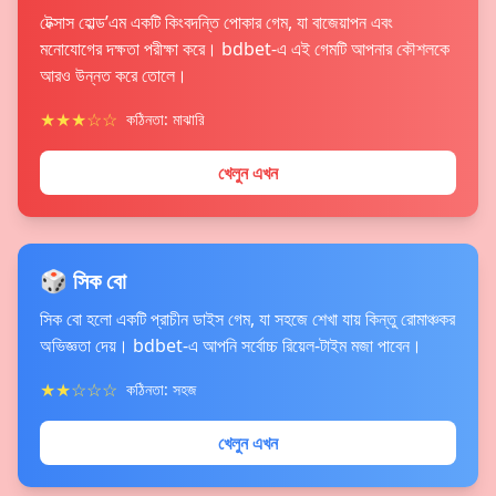
টেক্সাস হোল্ড’এম একটি কিংবদন্তি পোকার গেম, যা বাজেয়াপন এবং
মনোযোগের দক্ষতা পরীক্ষা করে। bdbet-এ এই গেমটি আপনার কৌশলকে
আরও উন্নত করে তোলে।
★★★☆☆
কঠিনতা: মাঝারি
খেলুন এখন
🎲 সিক বো
সিক বো হলো একটি প্রাচীন ডাইস গেম, যা সহজে শেখা যায় কিন্তু রোমাঞ্চকর
অভিজ্ঞতা দেয়। bdbet-এ আপনি সর্বোচ্চ রিয়েল-টাইম মজা পাবেন।
★★☆☆☆
কঠিনতা: সহজ
খেলুন এখন