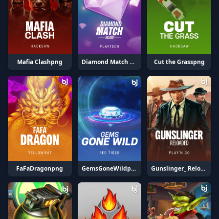
Mafia Clashpng
Diamond Match Deluxepng
Cut the Grasspng
FaFaDragonpng
GemsGoneWildpng
Gunslinger_ Reloadedpng