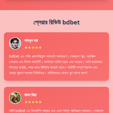
প্লেয়ার রিভিউ bdbet
সামসুল হক
★★★★★
bdbet এর গেমিং এক্সপেরিয়েন্স আসলেই অসাধারণ। গেমগুলো স্মুথ, গ্রাফিক্স
চমৎকার এবং বিশাল ভারাইটি। কাস্টমার সার্ভিস দ্রুত এবং সহায়ক। আমি কয়েকবার
উইথড্র করেছি, সবার জন্য মিনিটের মধ্যেই আসে। সাইটটি সম্পূর্ণ নিরাপদ এবং
আমার ফান্ডস সবসময় সিকিউরড। সার্বিকভাবে খেলতে খুব ভালো লাগে!
বাদল মিয়া
★★★★★
আমি bdbet এর ভিআইপি মেম্বার এবং এখন পর্যন্ত অভিজ্ঞতা চমৎকার। গেমগুলো