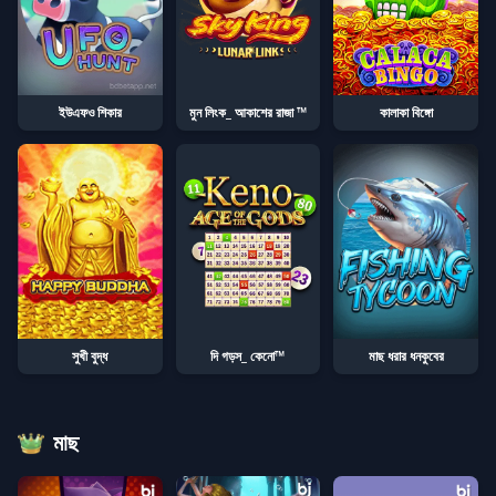
ইউএফও শিকার
মুন লিংক_ আকাশের রাজা ™
কালাকা বিঙ্গো
সুখী বুদ্ধ
দি গড়স_ কেনো™
মাছ ধরার ধনকুবের
মাছ