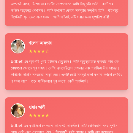
আপডেট থাকে, বিশেষ করে স্লটস গেমগুলোতে আমি কিছু ঘন্টা খেলি। কাস্টমার
সার্ভিস অত্যন্ত পেশাদার। আমি কখনোই কোনো সমস্যার সম্মুখীন হইনি। উইথড্র
সিস্টেমটি খুব দ্রুত এবং সহজ। আমি সত্যিই এটি সবার জন্য সুপারিশ করি!
খালেদা আক্তার
★★★★☆
bdbet এর অ্যাপটি খুবই ইউজার ফ্রেন্ডলি। আমি অ্যান্ড্রয়েডে ব্যবহার করি এবং
গেমগুলো খেলতে খুব সহজ। গেমিং এক্সপেরিয়েন্স চমৎকার এবং গ্রাফিক্স উচ্চ মানের।
কাস্টমার সার্ভিস সময়মতো সাড়া দেয়। একটি ছোট্ট সমস্যা হলো কখনো কখনো লোডিং
এ সময় লাগে। তবে সার্বিকভাবে খুব ভালো একটি প্ল্যাটফর্ম।
হাসান আলী
★★★★★
bdbet এর ক্যাসিনো গেমগুলো আসলেই আকর্ষক। আমি বেশিরভাগ সময় স্লটস
গেমে খেলি এবং এখানকার RNG সিস্টেমটি খুবই ফেয়ার। আমি বেশ কয়েকবার