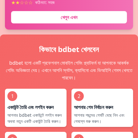
★★☆☆☆
কঠিনতা: সহজ
খেলুন এখন
কিভাবে bdbet খেলবেন
bdbet হলো একটি প্রফেশনাল মোবাইল গেমিং প্ল্যাটফর্ম যা আপনাকে আকর্ষক
গেমিং অভিজ্ঞতা দেয়। এখানে আপনি স্লটস, ক্যাসিনো এবং ভিআইপি গেমস খেলতে
পারবেন।
1
2
একাউন্ট তৈরি এবং লগইন করুন
আপনার গেম নির্বাচন করুন
আপনার bdbet একাউন্টে লগইন করুন
আপনার পছন্দের গেমটি বেছে নিন এবং
অথবা নতুন একটি একাউন্ট তৈরি করুন।
গেমপ্লে শুরু করুন।