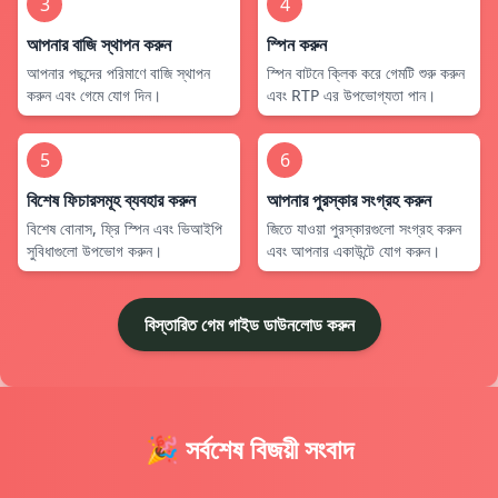
3
4
আপনার বাজি স্থাপন করুন
স্পিন করুন
আপনার পছন্দের পরিমাণে বাজি স্থাপন
স্পিন বাটনে ক্লিক করে গেমটি শুরু করুন
করুন এবং গেমে যোগ দিন।
এবং RTP এর উপভোগ্যতা পান।
5
6
বিশেষ ফিচারসমূহ ব্যবহার করুন
আপনার পুরস্কার সংগ্রহ করুন
বিশেষ বোনাস, ফ্রি স্পিন এবং ভিআইপি
জিতে যাওয়া পুরস্কারগুলো সংগ্রহ করুন
সুবিধাগুলো উপভোগ করুন।
এবং আপনার একাউন্টে যোগ করুন।
বিস্তারিত গেম গাইড ডাউনলোড করুন
🎉 সর্বশেষ বিজয়ী সংবাদ