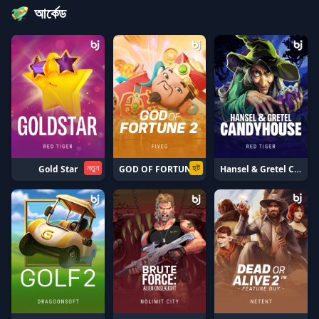
আর্কেড
নতুন
হট
Gold Star
GOD OF FORTUNE 2
Hansel & Gretel Candyhouse