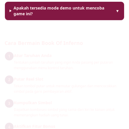
Apakah tersedia mode demo untuk mencoba
▼
game ini?
Cara Bermain Book Of Inferno
Atur Taruhan Anda
1
Tentukan jumlah taruhan yang ingin Anda pasang per putaran
menggunakan menu kontrol taruhan.
Putar Reel Slot
2
Tekan tombol putar untuk memutar gulungan dan mencocokkan
simbol pada garis pembayaran aktif.
Kumpulkan Simbol
3
Dapatkan kombinasi simbol yang sama dari kiri ke kanan untuk
memenangkan hadiah uang tunai.
Aktifkan Fitur Bonus
4