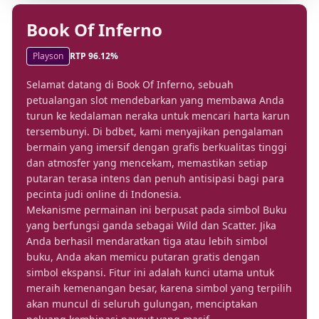
▶
Book Of Inferno
Playson
RTP 96.12%
Selamat datang di Book Of Inferno, sebuah
petualangan slot mendebarkan yang membawa Anda
turun ke kedalaman neraka untuk mencari harta karun
tersembunyi. Di bdbet, kami menyajikan pengalaman
bermain yang imersif dengan grafis berkualitas tinggi
dan atmosfer yang mencekam, memastikan setiap
putaran terasa intens dan penuh antisipasi bagi para
pecinta judi online di Indonesia.
Mekanisme permainan ini berpusat pada simbol Buku
yang berfungsi ganda sebagai Wild dan Scatter. Jika
Anda berhasil mendaratkan tiga atau lebih simbol
buku, Anda akan memicu putaran gratis dengan
simbol ekspansi. Fitur ini adalah kunci utama untuk
meraih kemenangan besar, karena simbol yang terpilih
akan muncul di seluruh gulungan, menciptakan