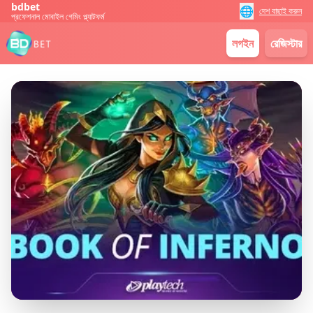
bdbet
🌐
দেশ বাছাই করুন
প্রফেশনাল মোবাইল গেমিং প্ল্যাটফর্ম
লগইন
রেজিস্টার